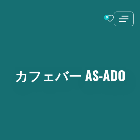
コ
ン
0
テ
ン
ツ
へ
ス
カフェバー
AS-ADO
キ
ッ
プ