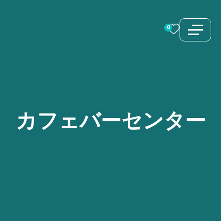
コ
ン
0
テ
ン
ツ
へ
ス
カフェバーセンター
キ
ッ
プ