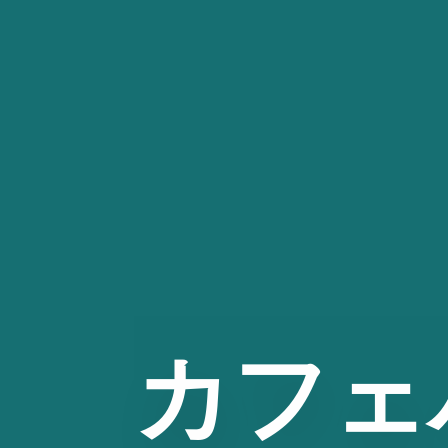
コ
ン
テ
ン
ツ
へ
ス
キ
ッ
プ
カフェ