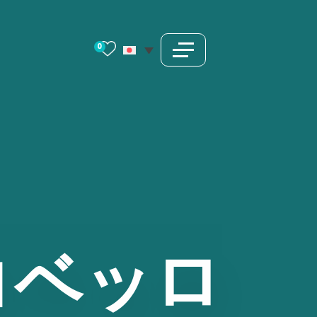
0
コベッロ