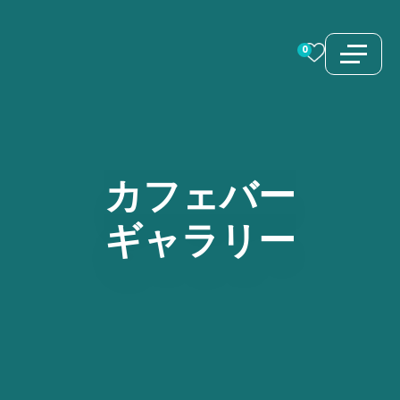
コ
ン
0
テ
ン
ツ
へ
ス
カフェバー
キ
ギャラリー
ッ
プ