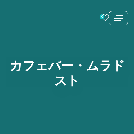
コ
ン
0
テ
ン
ツ
へ
ス
カフェバー・ムラド
キ
スト
ッ
プ