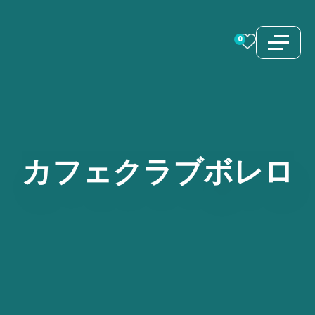
コ
ン
0
テ
ン
ツ
へ
ス
カフェクラブボレロ
キ
ッ
プ