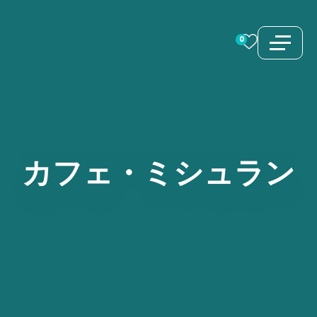
コ
ン
0
テ
ン
ツ
へ
ス
カフェ・ミシュラン
キ
ッ
プ