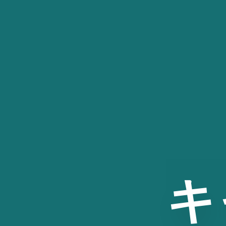
コ
ン
テ
ン
ツ
へ
ス
キ
ッ
プ
キ