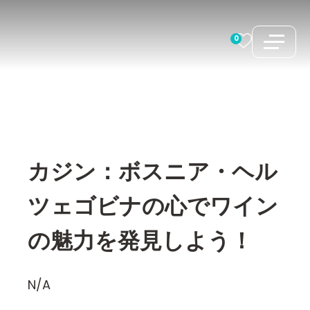
コ
ン
0
テ
ン
ツ
へ
ス
キ
カジン：ボスニア・ヘル
ッ
プ
ツェゴビナの心でワイン
の魅力を発見しよう！
N/A