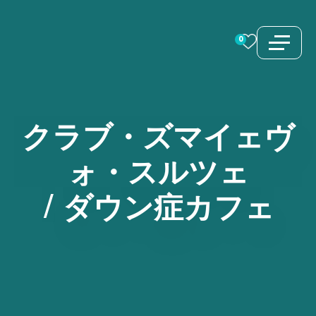
コ
ン
0
テ
ン
ツ
へ
クラブ・ズマイェヴ
ス
ォ・スルツェ
キ
ッ
/
ダウン症カフェ
プ