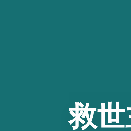
コ
ン
テ
ン
ツ
へ
ス
キ
ッ
プ
救世