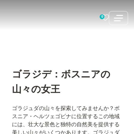
コ
ン
0
テ
ン
ツ
へ
ス
キ
ゴラジデ：ボスニアの
ッ
プ
山々の女王
ゴラジュダの山々を探索してみませんか？ボ
スニア・ヘルツェゴビナに位置するこの地域
には、壮大な景色と独特の自然美を提供する
美しい山々がいくつかあります。ゴラジュダ