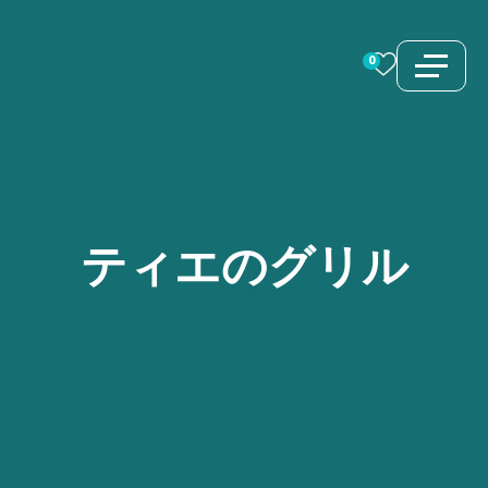
コ
ン
0
テ
ン
ツ
へ
ス
ティエのグリル
キ
ッ
プ