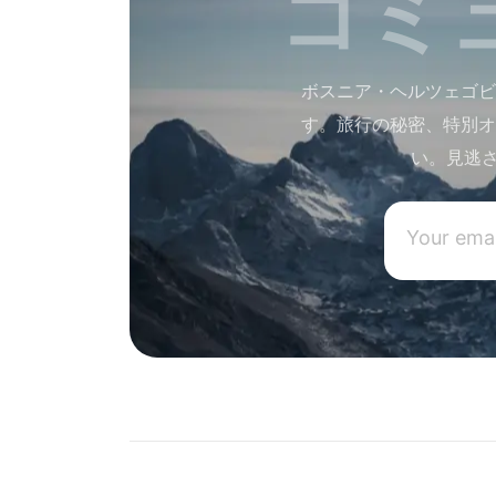
コミ
ボスニア・ヘルツェゴビ
す。旅行の秘密、特別オ
い。見逃