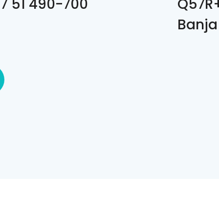
7 51 490-700
Q57R+
Banja