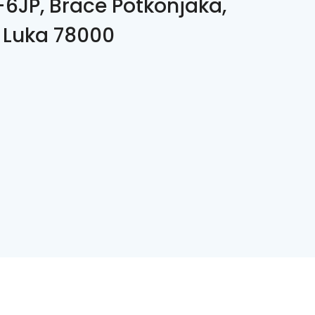
6JP, Brace Potkonjaka,
 Luka 78000