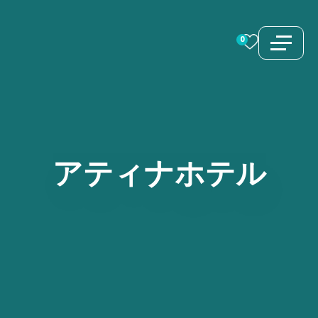
コ
ン
0
テ
ン
ツ
へ
ス
アティナホテル
キ
ッ
プ