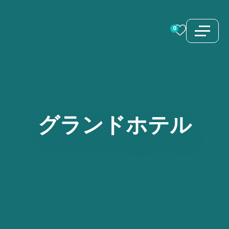
コ
ン
0
テ
ン
ツ
へ
ス
グランドホテル
キ
ッ
プ