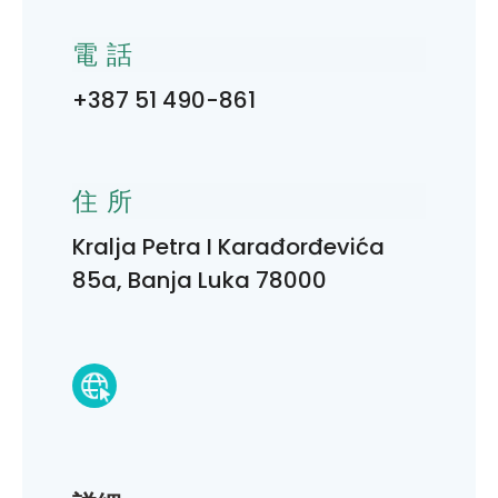
電話
+387 51 490-861
住所
Kralja Petra I Karađorđevića
85a, Banja Luka 78000