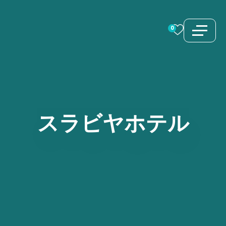
コ
ン
0
テ
ン
ツ
へ
ス
スラビヤホテル
キ
ッ
プ