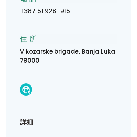
+387 51 928-915
住所
V kozarske brigade, Banja Luka
78000
詳細