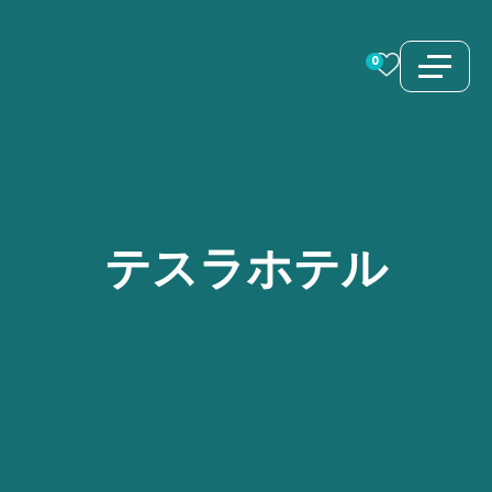
コ
ン
0
テ
ン
ツ
へ
ス
テスラホテル
キ
ッ
プ