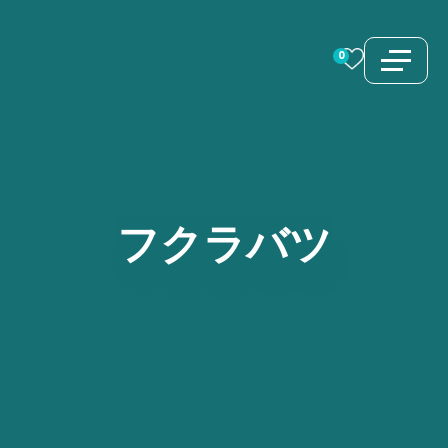
コ
ン
0
テ
ン
ツ
へ
ス
フクラバツ
キ
ッ
プ