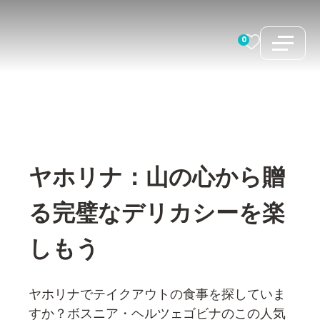
コ
ン
0
テ
ン
ツ
へ
ス
キ
ヤホリナ：山の心から贈
ッ
プ
る完璧なデリカシーを楽
しもう
ヤホリナでテイクアウトの食事を探していま
すか？ボスニア・ヘルツェゴビナのこの人気