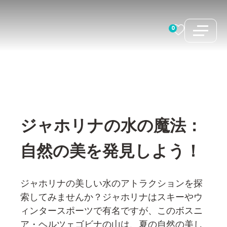
コ
ン
0
テ
ン
ツ
へ
ス
キ
ジャホリナの水の魔法：
ッ
プ
自然の美を発見しよう！
ジャホリナの美しい水のアトラクションを探
索してみませんか？ジャホリナはスキーやウ
ィンタースポーツで有名ですが、このボスニ
ア・ヘルツェゴビナの山は、夏の自然の美し