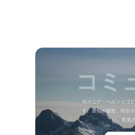
コミ
ボスニア・ヘルツェゴビ
す。旅行の秘密、特別オ
い。見逃