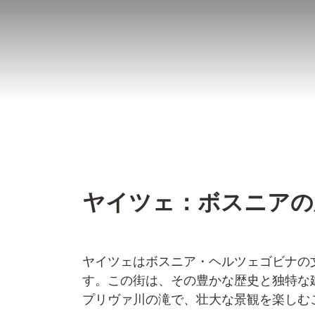
コ
ン
テ
ン
ツ
へ
ス
キ
ッ
ヤイツェ：ボスニアの
プ
ヤイツェはボスニア・ヘルツェゴビナの
す。この街は、その豊かな歴史と独特な
プリヴァ川の滝で、壮大な景観を楽しむ