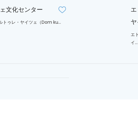
ェ文化センター
エ
ヤ
トゥレ・ヤイツェ（Dom ku...
エ
イ...