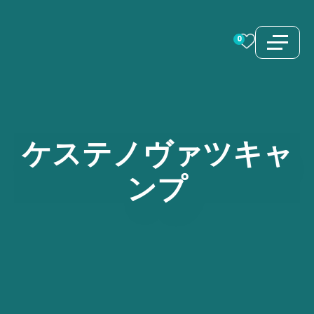
コ
ン
0
テ
ン
ツ
へ
ス
ケステノヴァツキャ
キ
ンプ
ッ
プ