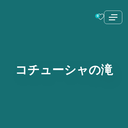
コ
ン
0
テ
ン
ツ
へ
ス
コチューシャの滝
キ
ッ
プ