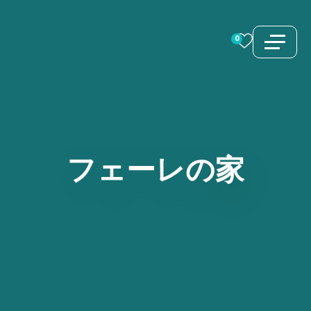
コ
ン
0
テ
ン
ツ
へ
ス
フェーレの家
キ
ッ
プ