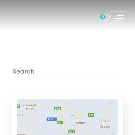
コ
ン
0
テ
ン
ツ
へ
ス
キ
ッ
プ