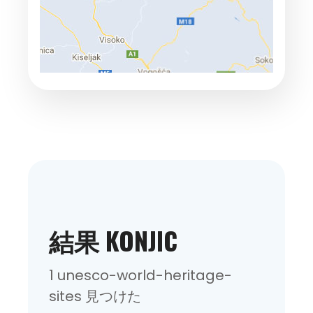
結果 KONJIC
1 unesco-world-heritage-
sites 見つけた