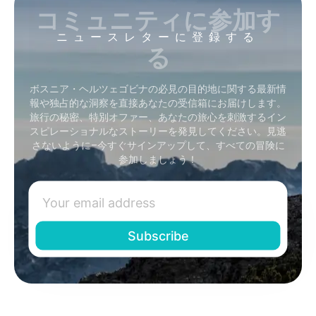
コミュニティに参加す
ニュースレターに登録する
る
ボスニア・ヘルツェゴビナの必見の目的地に関する最新情
報や独占的な洞察を直接あなたの受信箱にお届けします。
旅行の秘密、特別オファー、あなたの旅心を刺激するイン
スピレーショナルなストーリーを発見してください。見逃
さないように–今すぐサインアップして、すべての冒険に
参加しましょう！