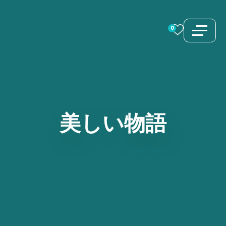
コ
ン
0
テ
ン
ツ
へ
ス
美しい物語
キ
ッ
プ