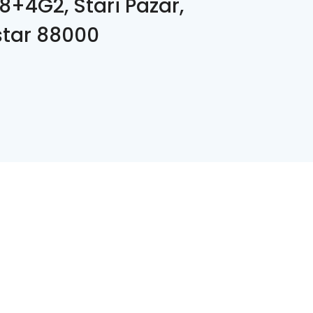
8+4G2, Stari Pazar,
tar 88000