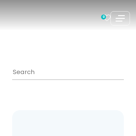
コ
ン
0
テ
ン
ツ
へ
ス
キ
ッ
プ