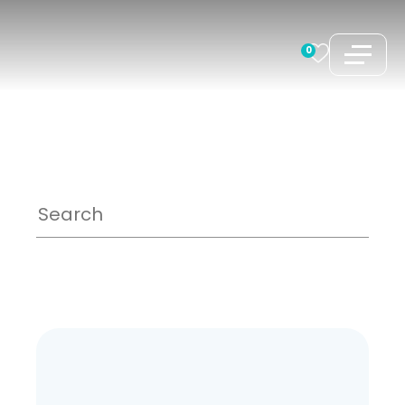
コ
ン
0
テ
ン
ツ
へ
ス
キ
ッ
プ