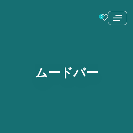
コ
ン
0
テ
ン
ツ
へ
ス
ムードバー
キ
ッ
プ