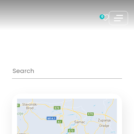
コ
ン
0
テ
ン
ツ
へ
ス
キ
ッ
プ