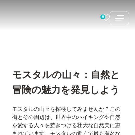
コ
ン
0
テ
ン
ツ
へ
ス
キ
モスタルの山々：自然と
ッ
プ
冒険の魅力を発見しよう
モスタルの山々を探検してみませんか？この
街とその周辺は、世界中のハイキングや自然
を愛する人々を惹きつける壮大な自然美に恵
まれています。モスタルの近くで最も有名な