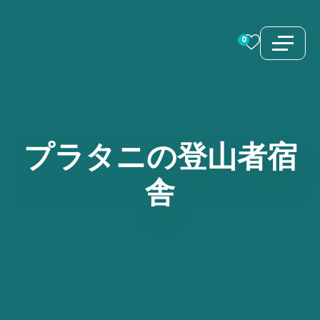
コ
ン
0
テ
ン
ツ
へ
ス
プラタニの登山者宿
キ
舎
ッ
プ