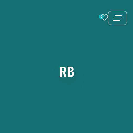
コ
ン
0
テ
ン
ツ
へ
ス
RB
キ
ッ
プ