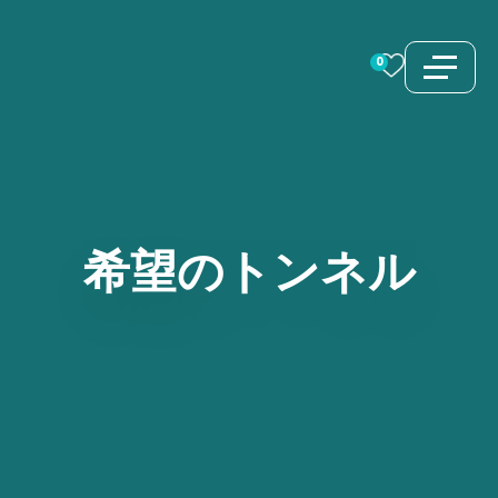
コ
ン
0
テ
ン
ツ
へ
ス
希望のトンネル
キ
ッ
プ