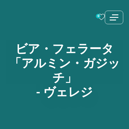
コ
ン
0
テ
ン
ツ
ビア・フェラータ
へ
ス
「アルミン・ガジッ
キ
チ」
ッ
プ
-
ヴェレジ