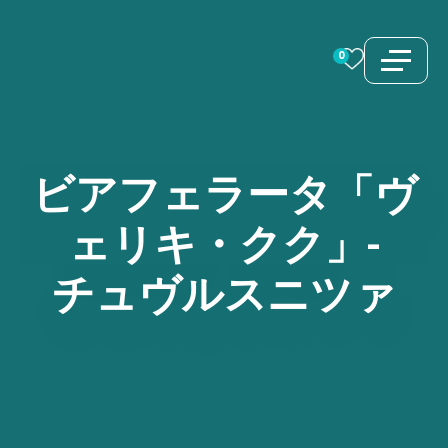
コ
ン
0
テ
ン
ツ
へ
ビアフェラータ「ヴ
ス
ェリキ・クク」-
キ
ッ
チュヴルスニツァ
プ