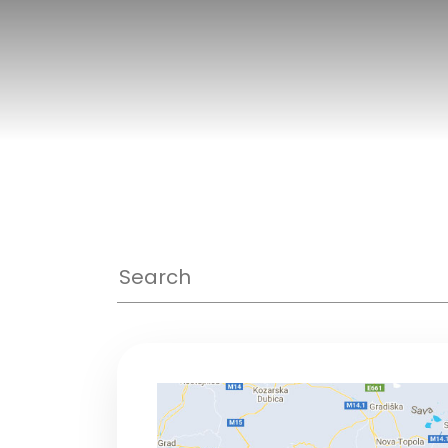
コ
ン
テ
ン
ツ
へ
ス
キ
ッ
プ