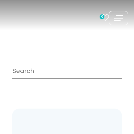
コ
ン
0
テ
ン
ツ
へ
ス
キ
ッ
プ