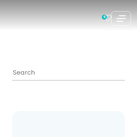
コ
ン
0
テ
ン
ツ
へ
ス
キ
ッ
プ