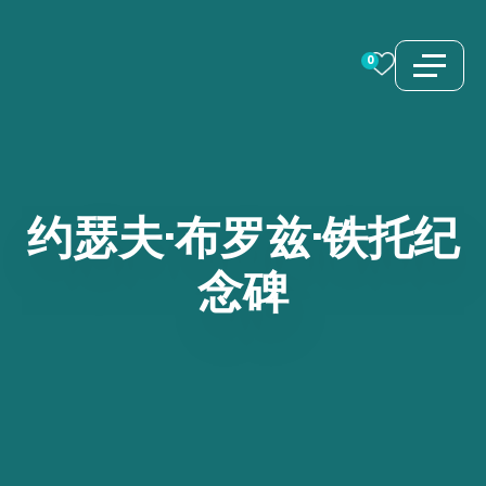
跳
至
0
内
容
约瑟夫·布罗兹·铁托纪
念碑