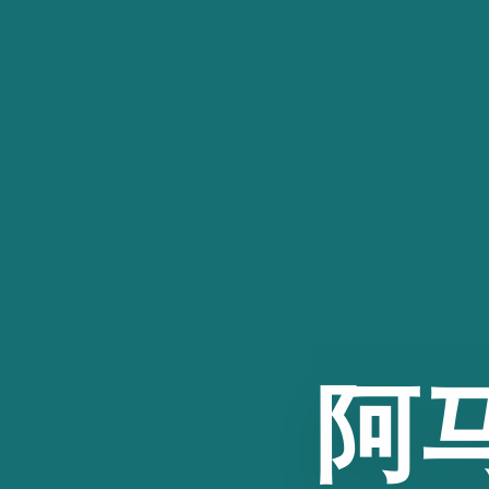
跳
至
内
容
阿