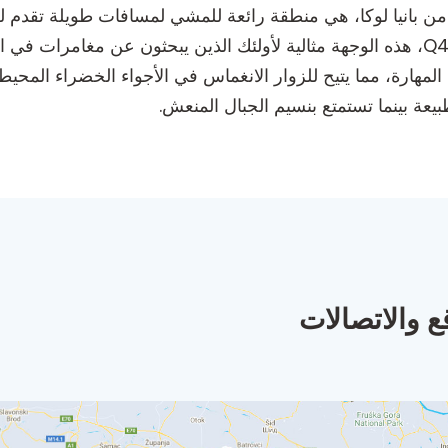
ة من بانيا لوكا، هي منطقة رائعة للمشي لمسافات طويلة تقد
الطبيعية الجميلة. تقع عند الإحداثيات Q4FG+J93، هذه الوجهة مثالية لأولئك الذين يبح
هارة، مما يتيح للزوار الانغماس في الأجواء الخضراء المحيطة
يعة بينما تستمتع بنسيم الجبال المنعش.
ع والاتصالات