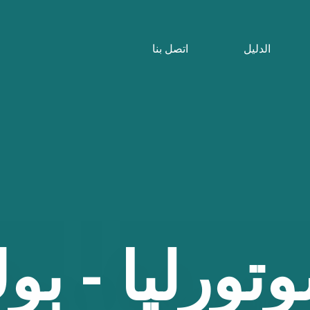
الدليل
اتصل بنا
تورليا
-
بو