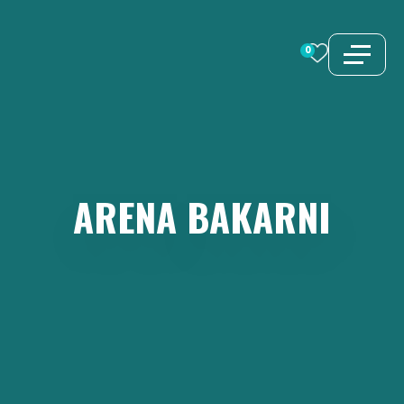
Preskoči
na
0
sadržaj
ARENA
BAKARNI