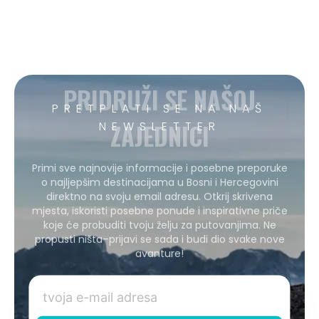
PRIDRUŽI SE NAŠOJ
PRETPLATI SE NA NAŠ
ZAJEDNICI
NEWSLETTER
Primi sve najnovije informacije i posebne preporuke
o najljepšim destinacijama u Bosni i Hercegovini
direktno na svoju email adresu. Otkrij skrivena
mjesta, iskoristi posebne ponude i inspirativne priče
koje će probuditi tvoju želju za putovanjima. Ne
propusti ništa–prijavi se sada i budi dio svake nove
avanture!