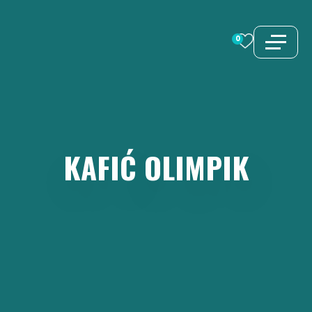
Preskoči
na
0
sadržaj
KAFIĆ
OLIMPIK