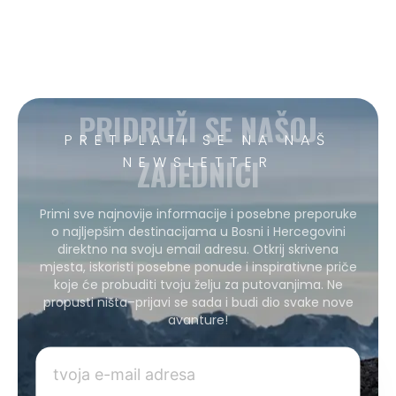
PRIDRUŽI SE NAŠOJ
PRETPLATI SE NA NAŠ
ZAJEDNICI
NEWSLETTER
Primi sve najnovije informacije i posebne preporuke
o najljepšim destinacijama u Bosni i Hercegovini
direktno na svoju email adresu. Otkrij skrivena
mjesta, iskoristi posebne ponude i inspirativne priče
koje će probuditi tvoju želju za putovanjima. Ne
propusti ništa–prijavi se sada i budi dio svake nove
avanture!