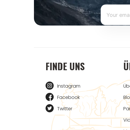
FINDE UNS
Ü
Instagram
Üb
Facebook
Bl
Twitter
Pa
Vi