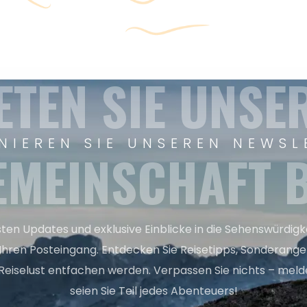
ETEN SIE UNSE
NIEREN SIE UNSEREN NEWSL
EMEINSCHAFT B
sten Updates und exklusive Einblicke in die Sehenswürdig
 Ihren Posteingang. Entdecken Sie Reisetipps, Sonderange
Reiselust entfachen werden. Verpassen Sie nichts – melde
seien Sie Teil jedes Abenteuers!