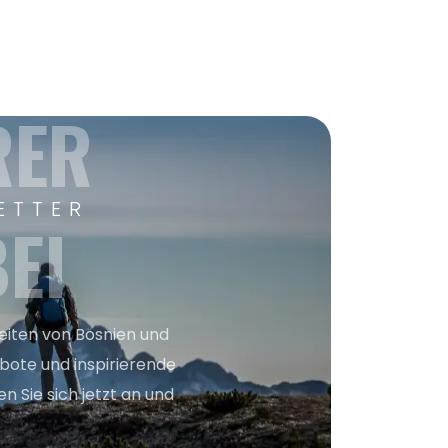
RER
ETTER
EI
keiten von Bosnien und
bote und inspirierende
n Sie sich jetzt an und