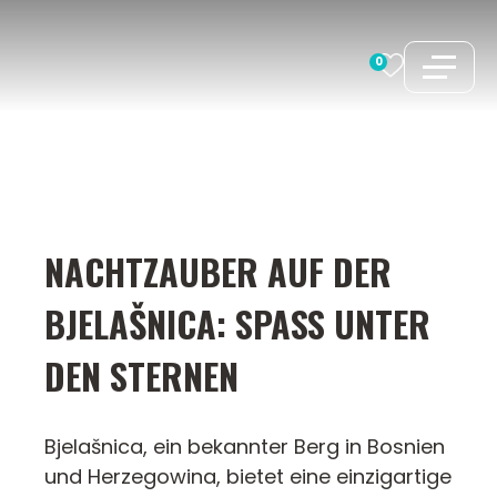
Zum
Inhalt
0
springen
NACHTZAUBER AUF DER
BJELAŠNICA: SPASS UNTER D
EN STERNEN
Bjelašnica, ein bekannter Berg in Bosnien
und Herzegowina, bietet eine einzigartige