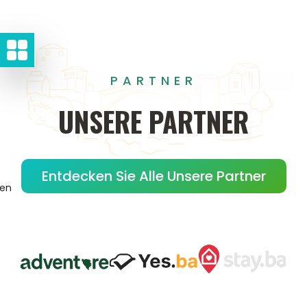
PARTNER
UNSERE
PARTNER
Entdecken Sie Alle Unsere Partner
gen