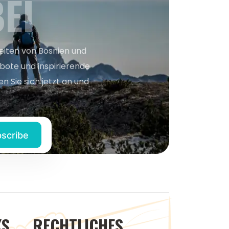
EI
keiten von Bosnien und
bote und inspirierende
n Sie sich jetzt an und
KS
RECHTLICHES