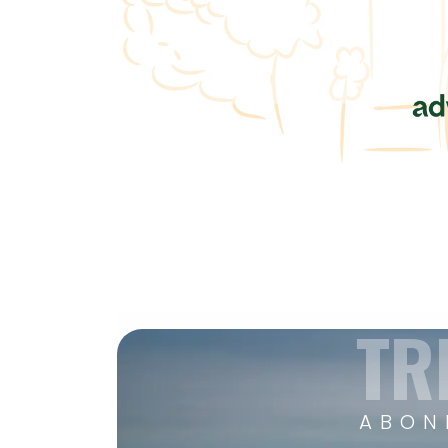
TR
ABON