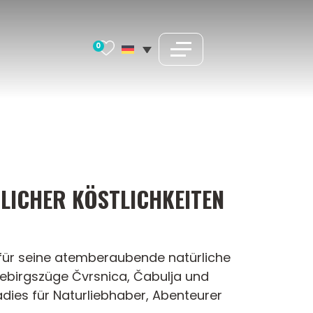
0
LICHER KÖSTLICHKEITEN
t für seine atemberaubende natürliche
 Gebirgszüge Čvrsnica, Čabulja und
adies für Naturliebhaber, Abenteurer