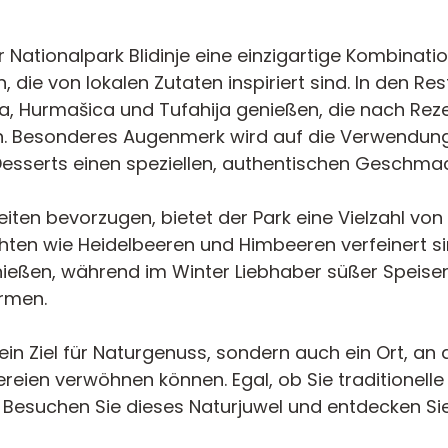
 Nationalpark Blidinje eine einzigartige Kombinati
 die von lokalen Zutaten inspiriert sind. In den R
a, Hurmašica und Tufahija genießen, die nach Rez
 Besonderes Augenmerk wird auf die Verwendung 
esserts einen speziellen, authentischen Geschmack
eiten bevorzugen, bietet der Park eine Vielzahl vo
üchten wie Heidelbeeren und Himbeeren verfeinert
ießen, während im Winter Liebhaber süßer Speis
ärmen.
nur ein Ziel für Naturgenuss, sondern auch ein Ort
kereien verwöhnen können. Egal, ob Sie traditionel
n. Besuchen Sie dieses Naturjuwel und entdecken Sie