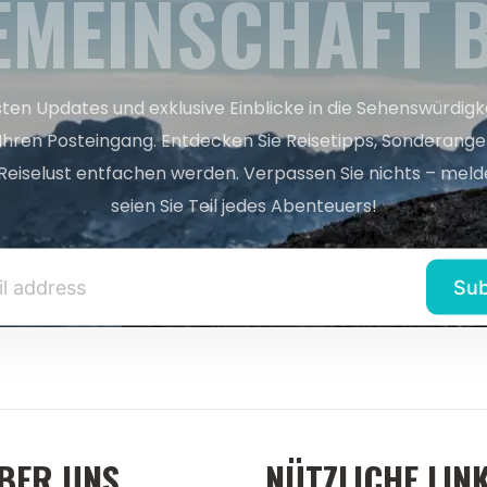
EMEINSCHAFT B
sten Updates und exklusive Einblicke in die Sehenswürdig
 Ihren Posteingang. Entdecken Sie Reisetipps, Sonderange
Reiselust entfachen werden. Verpassen Sie nichts – melde
seien Sie Teil jedes Abenteuers!
BER UNS
NÜTZLICHE LIN