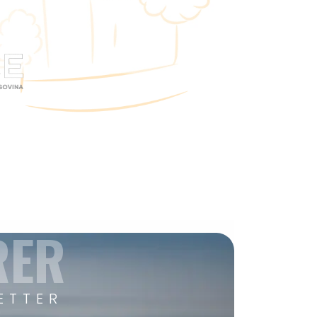
RER
ETTER