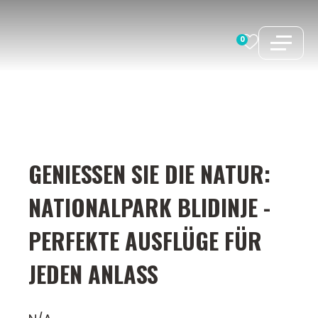
Zum
Inhalt
0
springen
GENIESSEN SIE DIE NATUR: N
ATIONALPARK BLIDINJE - P
ERFEKTE AUSFLÜGE FÜR J
EDEN ANLASS