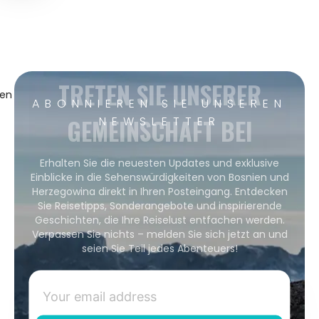
TRETEN SIE UNSERER
gen
ABONNIEREN SIE UNSEREN
GEMEINSCHAFT BEI
NEWSLETTER
Erhalten Sie die neuesten Updates und exklusive
Einblicke in die Sehenswürdigkeiten von Bosnien und
Herzegowina direkt in Ihren Posteingang. Entdecken
Sie Reisetipps, Sonderangebote und inspirierende
Geschichten, die Ihre Reiselust entfachen werden.
Verpassen Sie nichts – melden Sie sich jetzt an und
seien Sie Teil jedes Abenteuers!